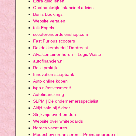
Extra geld lenen
Onafhankelijk finfancieel advies
Ben’s Bookings
Website vertalen
tolk Engels
scooteronderdelenshop.com
Fast Furious scooters
Dakdekkersbedrijf Dordrecht
Afvalcontainer huren – Logic Waste
autofinancien.nl
Reiki praktijk
Innovation slaapbank
Auto online kopen
ivpp.nl/assessment/
Autofinanciering
SLPM | Dé ondernemersspecialist
Altijd sale bij Aldoor
Strijkvrije overhemden
Website over whiteboards
Horeca vacatures
Modeshow organiseren – Proimagegroup.nl