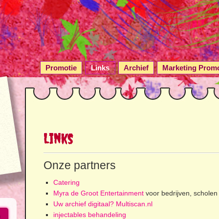
Promotie
Links
Archief
Marketing Promo
Links
Onze partners
Catering
Myra de Groot Entertainment
voor bedrijven, schole
Uw archief digitaal? Multiscan.nl
injectables behandeling