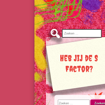
Naar
inhoud
gaan
Zoeken
naar:
Heb jij de S
Factor?
Zoeken