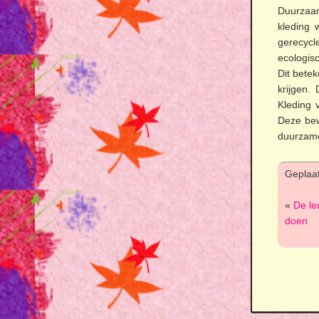
Duurzaam
kleding 
gerecycl
ecologisc
Dit bete
krijgen.
Kleding 
Deze bew
duurzame
Geplaat
«
De le
doen