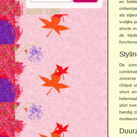
naar:
en helde
ontworpe
als stijl
vrolijke 
shorts m
de kled
functiona
Styli
De zome
combinat
zomerse 
chique ui
short en
helemaal 
shirt met
handig z
modieuze
Duurz