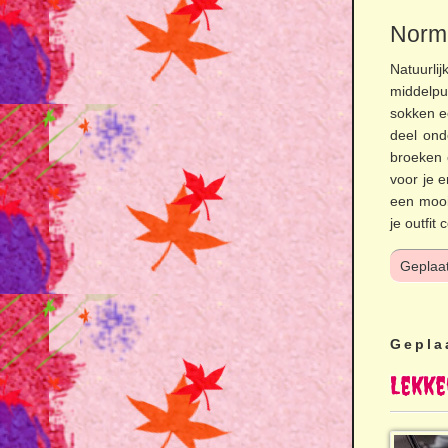
Norm
Natuurlij
middelpu
sokken ee
deel ond
broeken 
voor je 
een mooi
je outfit
Geplaat
Gepla
Lekke