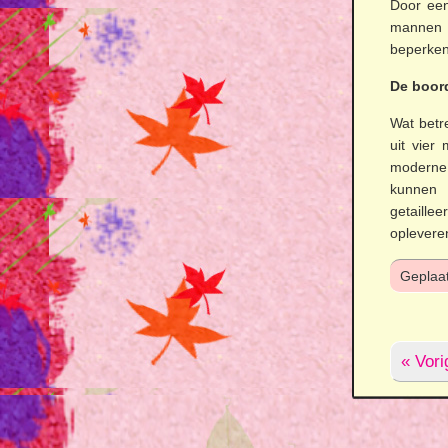
Door een
mannen 
beperken
De boor
Wat betr
uit vier
moderne
kunnen 
getaille
oplevere
Geplaat
« Vori