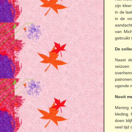
zijn klee
in de la
in de on
aandacht
van Mich
gebruikt 
De coll
Naast de
seizoen 
overhem
patronen
ogende 
Nooit me
Mening m
kleding. 
doen bli
veel tijd