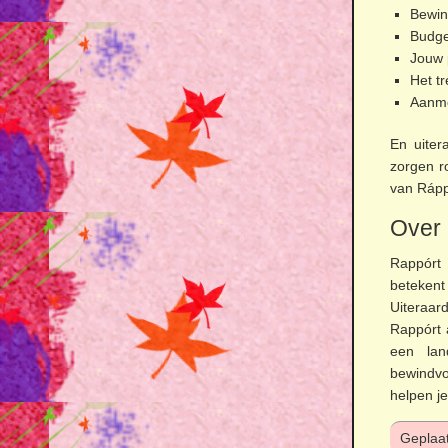
Bewin
Budge
Jouw 
Het t
Aanme
En uiter
zorgen r
van Rápp
Over 
Rappórt 
betekent
Uiteraar
Rappórt 
een lan
bewindvo
helpen je
Geplaat