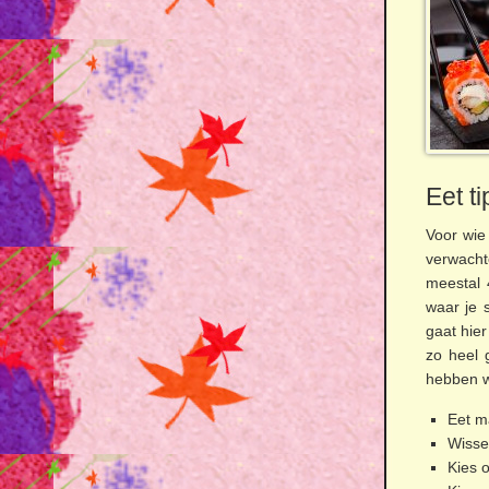
Eet ti
Voor wie
verwacht
meestal 
waar je 
gaat hier
zo heel 
hebben we
Eet m
Wissel
Kies 