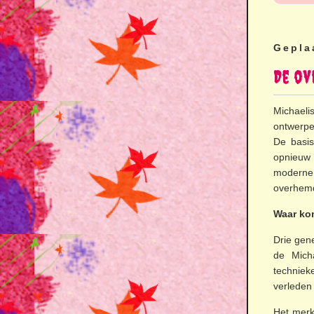
Gepla
De ov
Michaeli
ontwerpe
De basis
opnieuw 
moderne
overhemde
Waar ko
Drie gene
de Micha
techniek
verleden 
Het merk