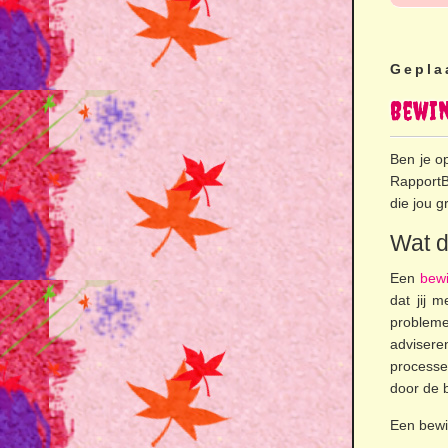
Gepla
Bewi
Ben je o
RapportB
die jou g
Wat d
Een
bew
dat jij 
problem
adviser
processe
door de 
Een bewi