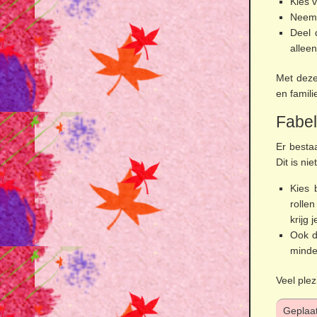
Kies 
Neem 
Deel 
alleen
Met deze
en famili
Fabe
Er besta
Dit is ni
Kies 
rollen
krijg 
Ook d
minde
Veel plez
Geplaat