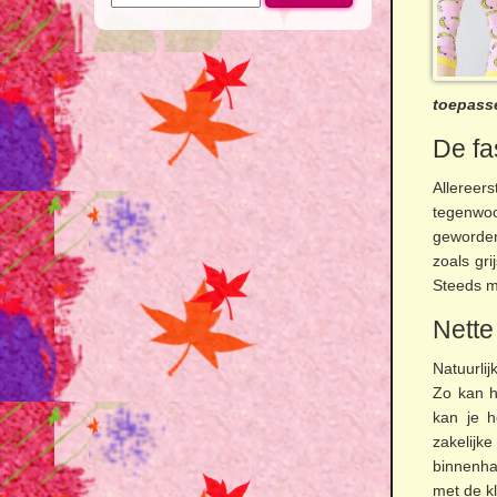
naar:
toepass
De fa
Allereers
tegenwoo
geworde
zoals gri
Steeds m
Nette
Natuurlij
Zo kan h
kan je h
zakelijk
binnenhal
met de k